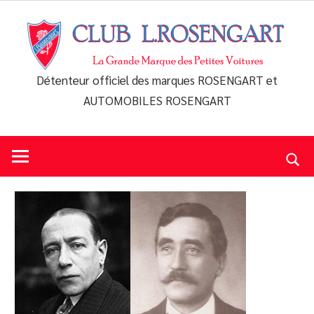
Skip
to
content
Détenteur officiel des marques ROSENGART et
Club
AUTOMOBILES ROSENGART
L.Rosengart