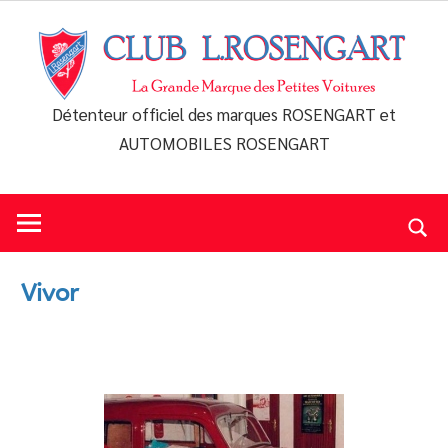
Skip
to
content
Détenteur officiel des marques ROSENGART et
Club
AUTOMOBILES ROSENGART
L.Rosengart
Vivor