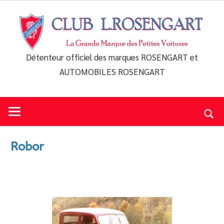
Skip
to
content
Détenteur officiel des marques ROSENGART et
Club
AUTOMOBILES ROSENGART
L.Rosengart
Robor