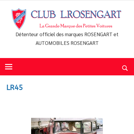
Skip
to
content
Détenteur officiel des marques ROSENGART et
Club
AUTOMOBILES ROSENGART
L.Rosengart
LR45