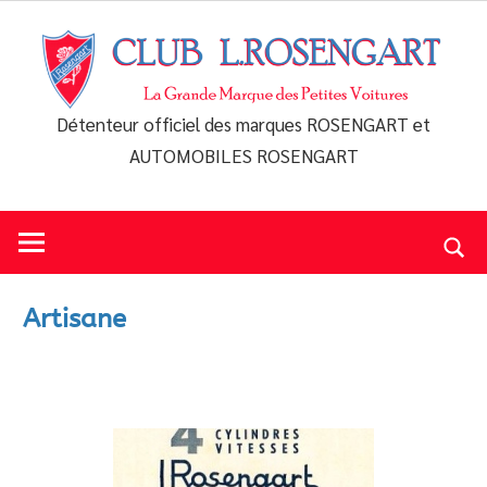
Skip
to
content
Détenteur officiel des marques ROSENGART et
Club
AUTOMOBILES ROSENGART
L.Rosengart
Artisane