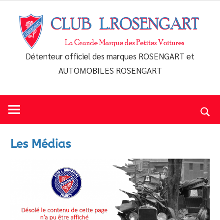
Skip
to
content
Détenteur officiel des marques ROSENGART et
Club
AUTOMOBILES ROSENGART
L.Rosengart
Les Médias